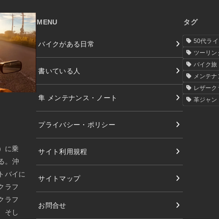
MENU
タグ
50代ラ
バイクがある日常
ツーリン
バイク旅
書いている人
メンテナ
レザーク
隼 メンテナンス・ノート
革ジャン
プライバシー・ポリシー
）に乗
サイト利用規程
める。沖
トバイに
サイトマップ
クラフ
クラフ
お問合せ
、そし