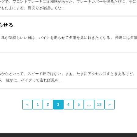
のツーリングで、フロントブレーキに違和感があった。ブレーキレバーを握るたびに、
もたまにする。目視では確認してな...
らせる
レイで、風が気持ちいい日は、バイクを走らせて夕陽を見に行きたくなる。 沖縄には
乗っているからといって、スピード狂ではない。まぁ、たまにアクセル回すときあるけ
 確かに、バイクって走れば風を...
＜
1
2
3
4
5
…
13
＞