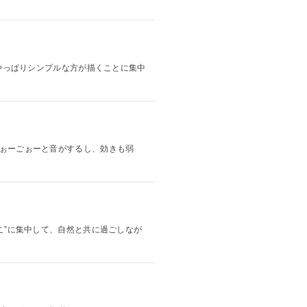
ね、やっぱりシンプルな方が描くことに集中
、ごぉーごぉーと音がするし、効きも弱
ここ”に集中して、自然と共に過ごしなが