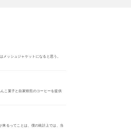
大抵はメッシュジャケットになると思う。
。あんこ菓子と自家焙煎のコーヒーを提供
台風が来るってことは、僕の統計上では、当