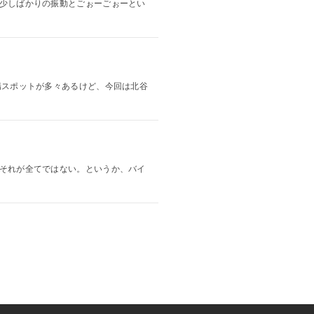
手に少しばかりの振動とごぉーごぉーとい
夕陽スポットが多々あるけど、今回は北谷
ど、それが全てではない。というか、バイ