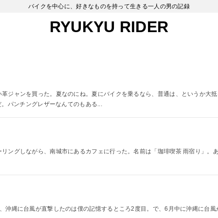
バイクを中心に、好きなものを持って生きる一人の男の記録
RYUKYU RIDER
のに新しい革ジャンを買った。夏なのにね。夏にバイクを乗るなら、普通は、というか
。パンチングレザーなんてのもある...
隼でツーリングしながら、南城市にあるカフェに行った。名前は「珈琲喫茶 雨宿り」
旬だけど、沖縄に台風が直撃したのは僕の記憶するところ2度目。で、6月中に沖縄に