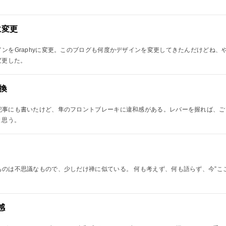
。
に変更
のデザインをGraphyに変更。このブログも何度かデザインを変更してきたんだけど
変更した。
換
っと前の記事にも書いたけど、隼のフロントブレーキに違和感がある。レバーを握れば
と思う。
というものは不思議なもので、少しだけ禅に似ている。 何も考えず、何も語らず、今”
感